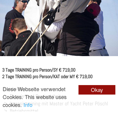
3 Tage TRAINING pro Person/SY € 719,00
2 Tage TRAINING pro Person/KAT oder MY € 719,00
Diese Webseite verwendet
beinhaltet
Okay
> Theorie- und Praxiseinheiten
Cookies. This website uses
> Intensivtraining mit Master of Yacht Peter Pöschl
cookies.
Info
> Betriebsmittel